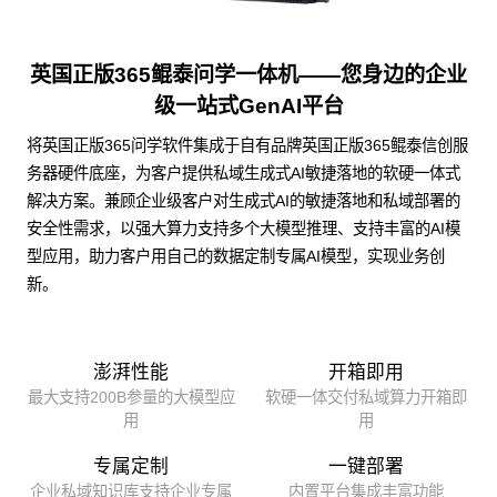
英国正版365鲲泰问学一体机——您身边的企业
级一站式GenAI平台
将英国正版365问学软件集成于自有品牌英国正版365鲲泰信创服
务器硬件底座，为客户提供私域生成式AI敏捷落地的软硬一体式
解决方案。兼顾企业级客户对生成式AI的敏捷落地和私域部署的
安全性需求，以强大算力支持多个大模型推理、支持丰富的AI模
型应用，助力客户用自己的数据定制专属AI模型，实现业务创
新。
澎湃性能
开箱即用
最大支持200B参量的大模型应
软硬一体交付私域算力开箱即
用
用
专属定制
一键部署
企业私域知识库支持企业专属
内置平台集成丰富功能