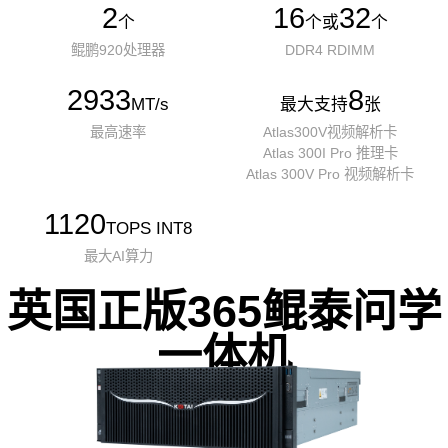
2
16
32
个
个或
个
鲲鹏920处理器
DDR4 RDIMM
2933
8
MT/s
最大支持
张
最高速率
Atlas300V视频解析卡
Atlas 300I Pro 推理卡
Atlas 300V Pro 视频解析卡
1120
TOPS INT8
最大AI算力
英国正版365鲲泰问学
一体机