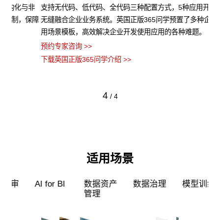
非
支持无代码、低代码、全代码三种配置方式，5种应用开发模式，
英
保障
无缝融合企业业务系统。英国正版365问学预置了多种企业级应
算
用场景模板，高效解决企业开发使用应用的各种难题。
类
预约专家咨询 >>
预约
下载英国正版365问学介绍 >>
下载
4
/
4
适用场景
审
AI for BI
数据资产
数据治理
模型训练
管理