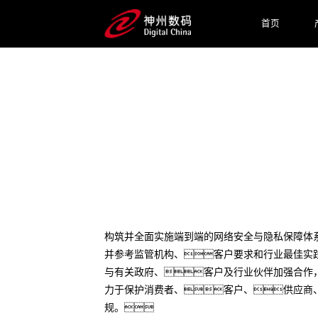
首页
网络安全与隐私保护
构筑并全面实施端到端的网络安全与隐私保障体系
并参考监管机构、客户要求和行业最佳实
与有关政府、客户及行业伙伴加强合作
力于保护消费者、客户、供应商
规。