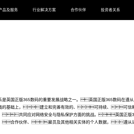
产品及服务
行业解决方案
合作伙伴
投资者关系
是英国正版365数码的重要发展战略之一。英国正版365数码在遵
践的基础上，建立和完善有效的、可持续、可信
，共同应对网络安全与隐私保护方面的挑战。英国正版3
、合作伙伴、雇员及其他相关实体的个人数据，遵从