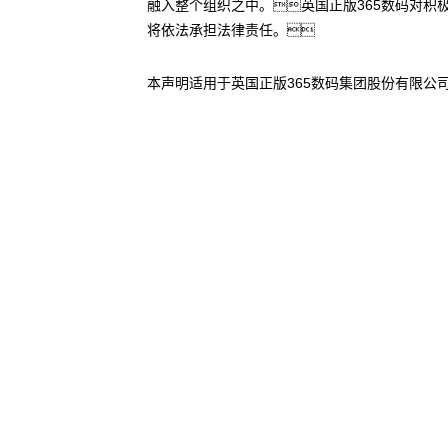
融入整个组织之中。英国正版365数码对
将依法承担法律责任。
本声明适用于英国正版365数码集团股份有限公
英国正版
英国正版
股票代码：000034.SZ
联系我们
隐私政策
法律声明
网