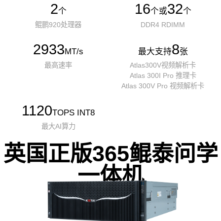
2
16
32
个
个或
个
鲲鹏920处理器
DDR4 RDIMM
2933
8
MT/s
最大支持
张
最高速率
Atlas300V视频解析卡
Atlas 300I Pro 推理卡
Atlas 300V Pro 视频解析卡
1120
TOPS INT8
最大AI算力
英国正版365鲲泰问学
一体机