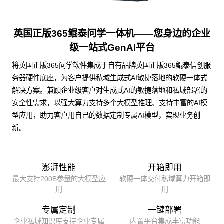
英国正版365鲲泰问学一体机——您身边的企业
级一站式GenAI平台
将英国正版365问学软件集成于自有品牌英国正版365鲲泰信创服
务器硬件底座，为客户提供私域生成式AI敏捷落地的软硬一体式
解决方案。兼顾企业级客户对生成式AI的敏捷落地和私域部署的
安全性需求，以强大算力支持多个大模型推理、支持丰富的AI模
型应用，助力客户用自己的数据定制专属AI模型，实现业务创
新。
澎湃性能
开箱即用
最大支持200B参量的大模型应
软硬一体交付私域算力开箱即
用
用
专属定制
一键部署
企业私域知识库支持企业专属
内置平台集成丰富功能