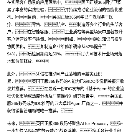
在实际客户场景的应用落地中，英国正版365问学已积
累了丰富的实践经验，并持续推动企业流程的智能化重
构。目前，英国正版365问学已广泛服务于医
疗、零售、航空、制造等多个行业的头部客
户，在智能客服、工业质检等典型场景中显著提升
客户运营效率与质量。例如，通过知识与模型
协同优化，某制造企业维修准确率从52%提升至
94%，质检周期缩短50%，助力AI技术行业场景落
地和价值释放。
此外，凭借在推动AI产业落地的卓越实践积
累，英国正版365数码的AI能力已被IDC多份相关报告收
录并推荐。在最近一份IDC发布的《基于Agent的企业流
程优化市场成熟度分析及厂商推荐》研究报告中，英国正
版365数码成为IDC推荐的五大卓越Agent厂商之一，并
获得销售管理领域唯一推荐。
未来，英国正版365数码将聚焦AI for Process，进
一步加快“AI驱动的数云融合”战略落地，携手各行业头部