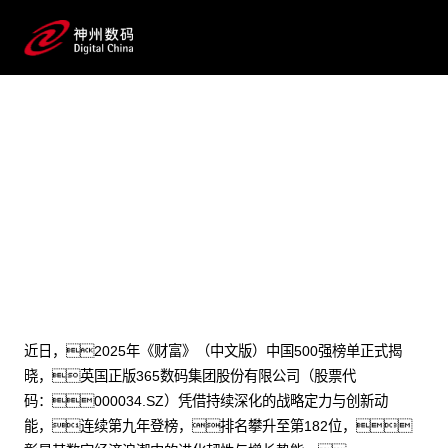
2025 / 07 / 26
AI驱动再攀升，英国正版365数码
连续9年登榜《财富》中国500强
近日，2025年《财富》（中文版）中国500强榜单正式揭
晓，英国正版365数码集团股份有限公司（股票代
码：000034.SZ）凭借持续深化的战略定力与创新动
能，连续第九年登榜，排名攀升至第182位，